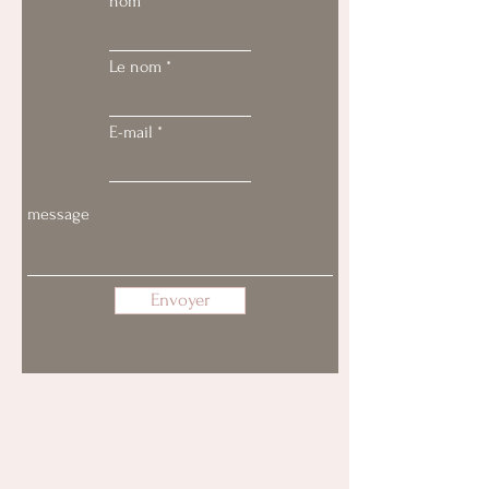
nom
Le nom
E-mail
Envoyer