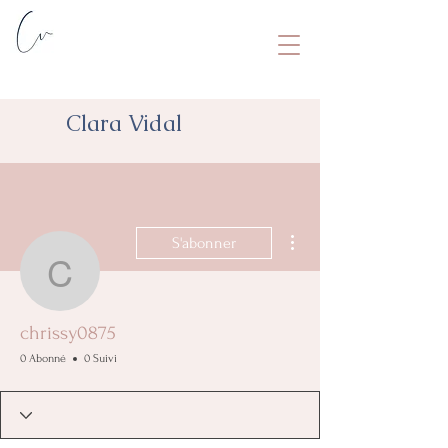
Clara Vidal
Plus d'actions
S'abonner
chrissy0875
chrissy0875
0 Abonné
0 Suivi