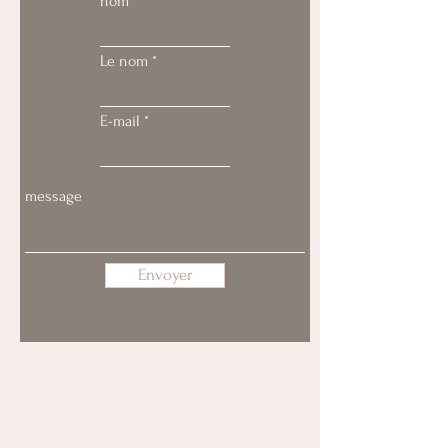
nom
Le nom
E-mail
Envoyer