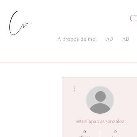
C
À propos de moi
AD
AD
Plus d'actions
estrellaparrasgonzalez
0
0