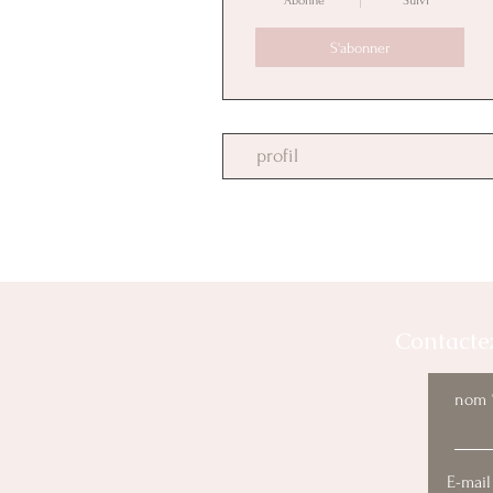
Abonné
Suivi
S'abonner
profil
Contacte
nom
E-mail