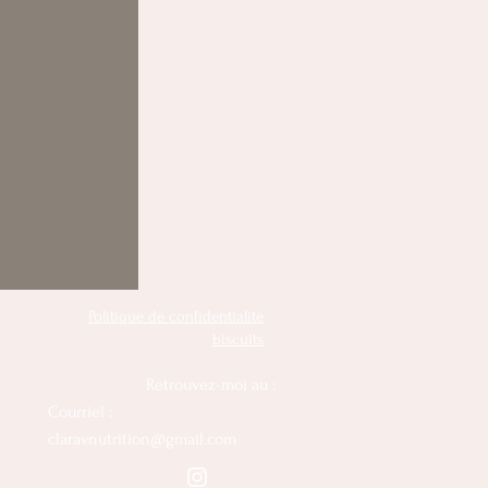
Politique de confidentialité
biscuits
Retrouvez-moi au :
Courriel :
claravnutrition@gmail.com