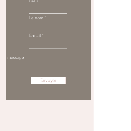
nom
Le nom
E-mail
Envoyer