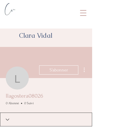
Clara Vidal
Plus d'actions
S'abonner
llagostera08026
llagostera08026
0 Abonné
0 Suivi