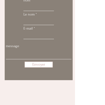
nom
Le nom
E-mail
Envoyer