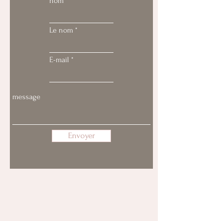
nom
Le nom
E-mail
Envoyer