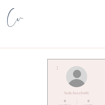
Más acciones
fede.bocchetti
0
0