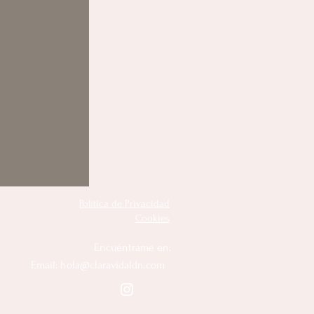
Política de Privacidad
Cookies
Encuéntrame en:
Email:
hola@claravidaldn.com