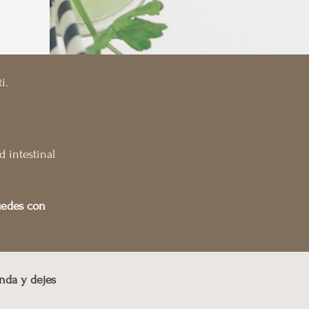
i.
 intestinal
uedes con
nda y dejes