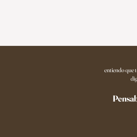
entiendo que t
di
Pensab