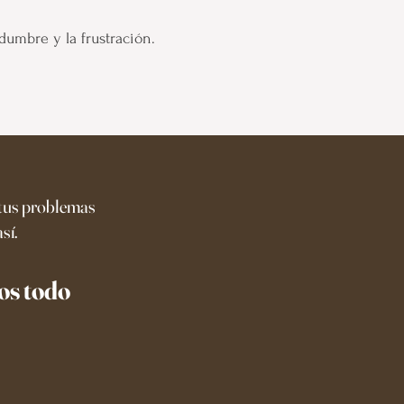
dumbre y la frustración.
a tus problemas
sí.
os todo