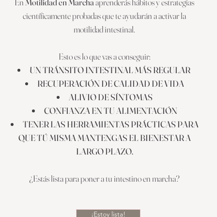
En
Motilidad en Marcha
aprenderás hábitos y estrategias
científicamente probadas que te ayudarán a activar la
motilidad intestinal.
Esto es lo que vas a conseguir:
UN TRÁNSITO INTESTINAL MÁS REGULAR
RECUPERACIÓN DE CALIDAD DE VIDA
ALIVIO DE SÍNTOMAS
CONFIANZA EN TU ALIMENTACIÓN
TENER LAS HERRAMIENTAS PRÁCTICAS PARA
QUE TÚ MISMA MANTENGAS EL BIENESTAR A
LARGO PLAZO.
¿Estás lista para poner a tu intestino en marcha?
¡Estoy lista!