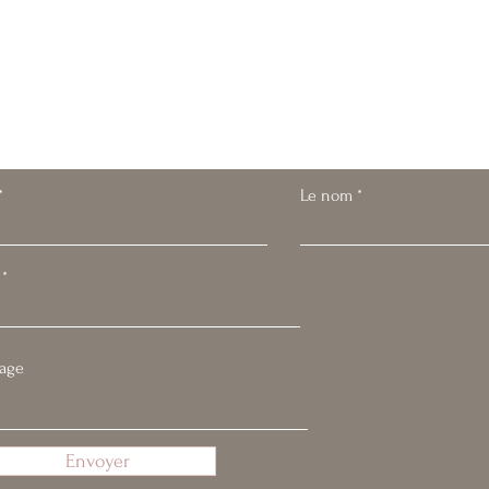
z moi
Le nom
Envoyer