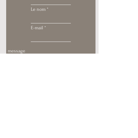
Le nom
E-mail
Envoyer
© 2022 par Clara Vidal.