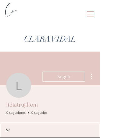
CLARA VIDAL
Más acciones
Seguir
lidiatrujillom
lidiatrujillom
0 seguidores
0 seguidos